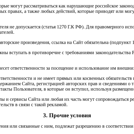
торые могут рассматриваться как нарушающие российское законо
ных правах, а также любых действий, которые приводят или мо
ателя не допускается (статья 1270 Г.К РФ). Для правомерного и
ателей.
торские произведения, ссылка на Сайт обязательна (подпункт 1 
лжны вступать в противоречие с требованиями законодательств
несет ответственности за посещение и использование им внешних
ет ответственности и не имеет прямых или косвенных обязательс
ржанием Сайта, регистрацией авторских прав и сведениями о т
такты Пользователя, в которые он вступил, используя размеще
лы и сервисы Сайта или любая их часть могут сопровождаться ре
ельств в связи с такой рекламой.
3. Прочие условия
ения или связанные с ним, подлежат разрешению в соответстви